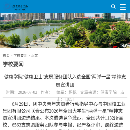
首页
>
学校要闻
> 正文
学校要闻
​健康学院“健康卫士”志愿服务团队入选全国“两弹一星”精神志
愿宣讲团
时间：2026-07-02 作者： 编辑：杨帆 文章来源：健康学院 点
击：[
185
]
6月29日，团中央青年志愿者行动指导中心与中国核工业
集团有限公司联合公布2026年全国大学生“两弹一星”精神志
愿宣讲团遴选结果。本次遴选竞争激烈，全国共计1132所高
校、6563支志愿服务团队参与申报，经严格评审，最终遴选