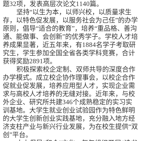
题
32
项，发表高层次论文
1140篇。
坚持
“以生为本，以师兴校，以质量求生
存，以特色促发展，以服务社会为己任”的办学
原则，倡导“适合的教育”，培养“重品格、善沟
通、能做事、会创新”的优秀学子。学校人才培
养成果显著，近
五
年来，有
1884
名学子考取研
究生，学生参加全国全省各类学科竞赛，合计
获得奖励
2891
项。
积极探索校企定制、双师共导的深度合作
办学模式。成立校企协作理事会，以校企合作
促就业促发展，培养应用型人才，实现企业需
求与高校人才培养的无缝对接。近年来，与校
外企业、研究所共建
346
个成熟稳定的实习实
训基地。大学生就业创业试验园作为特色鲜明
的大学生创新创业实践基地，充分融入地方经
济支柱产业与新兴行业发展，为在校生提供
“双
创”平台。