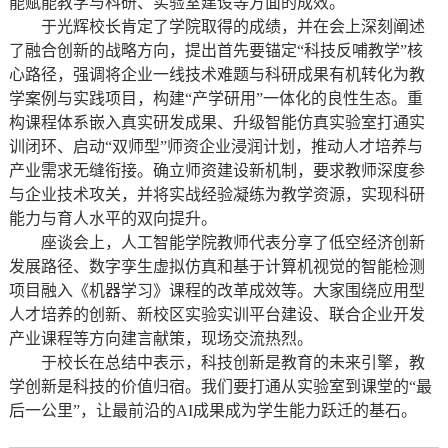
能赋能教学与科研、实验室建设等方面的成效。
于光辉校长肯定了学院取得的成绩，并在会上深刻阐述
了融合创新的战略方向，提出首先要锚定“科技反哺教学”核
心路径，强调将企业一线技术难题与科研成果有机转化为教
学案例与实践项目，构建“产学研用”一体化的良性生态。重
构课程体系嵌入真实研发成果、升级智能仿真实验室打通实
训闭环、启动“双师型”师资企业浸润计划，推动人才培养与
产业需求无缝衔接。确立师资建设新机制，要求教师深度参
与企业技术攻关，并将实战经验凝练为教学资源，实现科研
能力与育人水平的双向提升。
座谈会上，人工智能学院教师代表分享了低空经济创新
发展路径、数字孪生虚拟仿真和基于计算机视觉的智能检测
项目融入《机器学习》课程的改革成效等。大家围绕应用型
人才培养的创新、新校区实验实训平台建设、联合企业开发
产业课程等方向建言献策，现场交流热烈。
于校长在总结中表示，科技创新是教育的未来引擎，教
学创新是科技的价值归宿。我们要打通从实验室到课堂的“最
后一公里”，让最前沿的AI成果成为学生能力跃迁的基石。