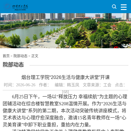
首页
>
院部动态
> 正文
院部动态
烟台理工学院“2026生活与健康大讲堂”开课
时间：2026-06-26 作者： 编辑：韩玉凤 文章来源：工会 点击：
[
68
]
6月25日下午，一场以“释放压力 幸福续航”为主题的心理
团辅活动在综合楼智慧教室S208温情开展。作为“2026生活与
健康大讲堂”系列的第二期，本次活动突破传统讲座模式，将
艺术表达与心理疗愈深度融合，邀请15名青年教师在一场“心
灵美育课”中卸下职业重担，重拾内在力量。