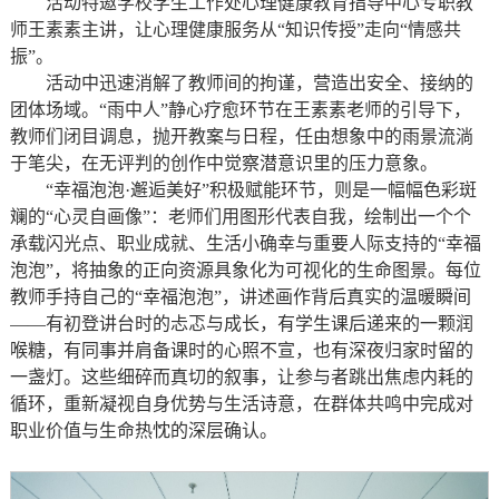
活动特邀学校学生工作处心理健康教育指导中心专职教
师王素素主讲，让心理健康服务从“知识传授”走向“情感共
振”。
活动中迅速消解了教师间的拘谨，营造出安全、接纳的
团体场域。“雨中人”静心疗愈环节在王素素老师的引导下，
教师们闭目调息，抛开教案与日程，任由想象中的雨景流淌
于笔尖，在无评判的创作中觉察潜意识里的压力意象。
“幸福泡泡·邂逅美好”积极赋能环节，则是一幅幅色彩斑
斓的“心灵自画像”：老师们用图形代表自我，绘制出一个个
承载闪光点、职业成就、生活小确幸与重要人际支持的“幸福
泡泡”，将抽象的正向资源具象化为可视化的生命图景。每位
教师手持自己的“幸福泡泡”，讲述画作背后真实的温暖瞬间
——有初登讲台时的忐忑与成长，有学生课后递来的一颗润
喉糖，有同事并肩备课时的心照不宣，也有深夜归家时留的
一盏灯。这些细碎而真切的叙事，让参与者跳出焦虑内耗的
循环，重新凝视自身优势与生活诗意，在群体共鸣中完成对
职业价值与生命热忱的深层确认。