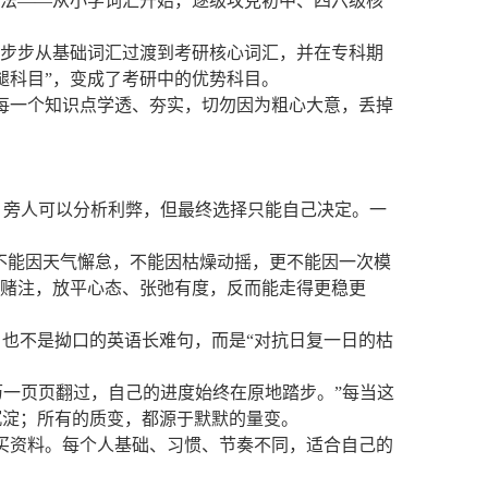
办法——从小学词汇开始，逐级攻克初中、四六级核
一步步从基础词汇过渡到考研核心词汇，并在专科期
腿科目”，变成了考研中的优势科目。
每一个知识点学透、夯实，切勿因为粗心大意，丢掉
结。旁人可以分析利弊，但最终选择只能自己决定。一
“不能因天气懈怠，不能因枯燥动摇，更不能因一次模
一赌注，放平心态、张弛有度，反而能走得更稳更
也不是拗口的英语长难句，而是“对抗日复一日的枯
历一页页翻过，自己的进度始终在原地踏步。”每当这
沉淀；所有的质变，都源于默默的量变。
买资料。每个人基础、习惯、节奏不同，适合自己的