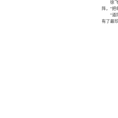
徐
阵，“把
“
有了最