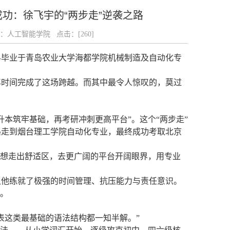
成功：徐飞宇的“两步走”逆袭之路
来源：人工智能学院 点击：[
260
]
科毕业于青岛农业大学海都学院机械制造及自动化专
年时间完成了这场跨越。而其中最令人惊叹的，莫过
本筑牢基础，再考研冲刺更高平台”。这个“两步走”
路走到烟台理工学院自动化专业，最终成功考取北京
己想走出舒适区，去更广阔的平台开阔眼界，用专业
让他练就了极强的时间管理、抗压能力与责任意识。
上。
表这类最基础的语法结构都一知半解。”