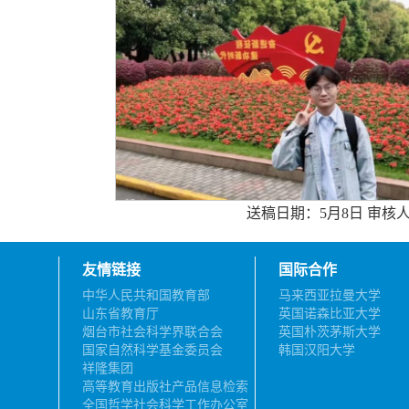
送稿日期：5月8日 审核
友情链接
国际合作
中华人民共和国教育部
马来西亚拉曼大学
山东省教育厅
英国诺森比亚大学
烟台市社会科学界联合会
英国朴茨茅斯大学
国家自然科学基金委员会
韩国汉阳大学
祥隆集团
高等教育出版社产品信息检索
系统
全国哲学社会科学工作办公室