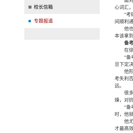
面
校长信箱
心词汇
“
专题报道
间顺利
他
本该拿到
备
在
“
旦下定决
他
考失利
远。
很
燥，对抗
“
时，他
他
才最高效