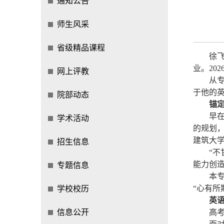
通知公告
师生风采
省级精品课程
徐
业。20
网上评教
从
于他的英
院部动态
锚定
早
学术活动
的规划
建筑大
招生信息
“
能力创
专题信息
本
“心有所
学校校历
英语
信息公开
高