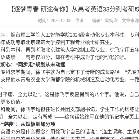
【逐梦青春 研途有你】从高考英语33分到考研
时间：2026-05-08 作者： 编辑：梁婉滢 文章
飞宇，烟台理工学院人工智能学院2024级自动化专业本科生，专
26年成功考取北京建筑大学控制工程专业硕士研究生。
专科到本科，再到考取北京建筑大学控制工程专业，徐飞宇用五
语成绩——高考仅33分，却在考研中成为了他的“加分项”。
初心：“两步走”规划从未动摇
在专科求学期间，徐飞宇就为自己定下了清晰的成长路径：“先专升
，支撑他从青岛农业大学海都学院的机械制造及自动化专业，一
学。
不甘平庸、全力以赴”，这是徐飞宇反复提到的八个字。他说，自
造更多价值。
专科期间，徐飞宇均担任班长兼团支部副书记，学生工作的历练
期，全力以赴，定有所成”——这句话始终写在他的笔记本扉页
“逆袭”：从短板到加分项
考英语33分是什么概念？用徐飞宇自己的话说：“连主谓宾、主系