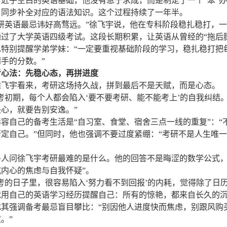
对近乎空白的英语基础，他没有急于求成，而是制定了一个“笨”
，同步补全对应的语法知识。这个过程持续了一年半。
考研英语最忌讳好高骛远。”徐飞宇说，他在专科阶段稳扎稳打，
通过了大学英语四级考试。这段长期积累，让英语从曾经的“拖后
也特别提醒学弟学妹：“一定要重视基础阶段的学习，稳扎稳打把
手的分数。”
考心法：先稳心态，再拼进度
徐飞宇看来，考研这场持久战，拼到最后不是天赋，而是心态。
备考初期，每个人都会陷入‘要不要考研、能不能考上’的自我纠
心，就要告别安逸。”
形容自己的备考生活是“自习室、食堂、宿舍三点一线的重复”：
否定自己。”但同时，他也强调不要过度紧绷：“考研不是人生唯
多人问徐飞宇考研最难的是什么。他的回答不是晦涩的数学公式，
内心的焦虑与自我怀疑”。
备考的日子里，很容易陷入‘努力看不到回报’的内耗，觉得除了日
就用自己的英语学习经历提醒自己：所有的惊艳，都来自长久的
尤其强调备考最忌盲目攀比：“别因他人进度快而焦虑，别跟风购
。”